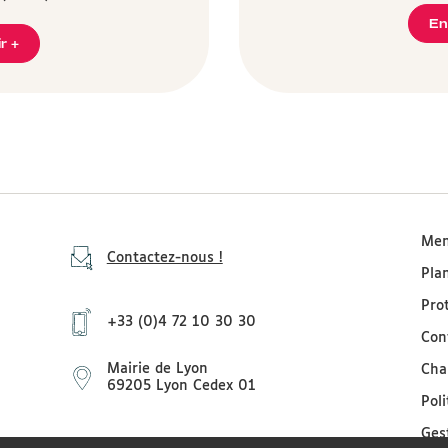
En
r +
Men
Contactez-nous !
Pla
Pro
+33 (0)4 72 10 30 30
Con
Mairie de Lyon
Cha
69205 Lyon Cedex 01
Pol
Ges