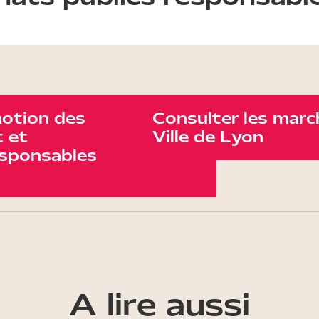
otion des
Consulter les march
 et
Ville de Lyon
sponsables
A lire aussi