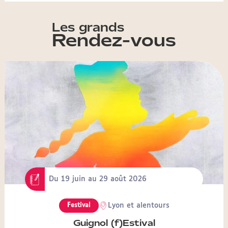
Les grands
Rendez-vous
Visuel
paysage
(large)
Du 19 juin au 29 août 2026
Lieu
Lyon et alentours
Festival
Edito
Guignol (f)Estival