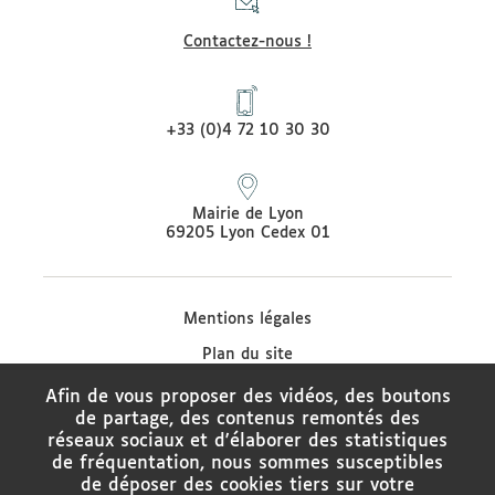
Contactez-nous !
+33 (0)4 72 10 30 30
Mairie de Lyon
69205 Lyon Cedex 01
Mentions légales
Plan du site
Protection des données
Afin de vous proposer des vidéos, des boutons
de partage, des contenus remontés des
Contacter le médiateur de la Ville de Lyon
réseaux sociaux et d'élaborer des statistiques
Charte de modération des réseaux sociaux
de fréquentation, nous sommes susceptibles
de déposer des cookies tiers sur votre