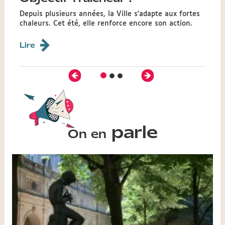
Depuis plusieurs années, la Ville s'adapte aux fortes
chaleurs. Cet été, elle renforce encore son action.
Lire
Précédent
Suivant
Diapositive
Diapositive
Diapositive
1
2
3
parle
On en