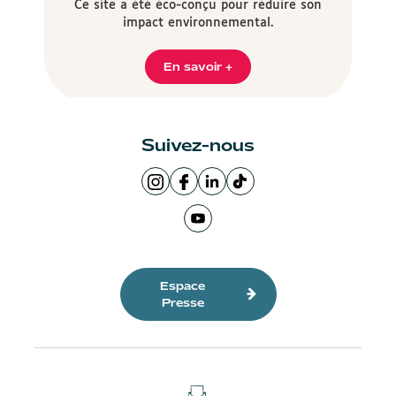
Ce site a été éco-conçu pour réduire son
impact environnemental.
En savoir +
Suivez-nous
Page
Page
LinkedIn
Logo
Instagram
Facebook
de
TikTok
de
Ville
la
Ville
Page
la
de
Ville
de
Youtube
Ville
Lyon
de
Lyon
de
de
Lyon
la
Espace
Lyon
Ville
Presse
de
Lyon