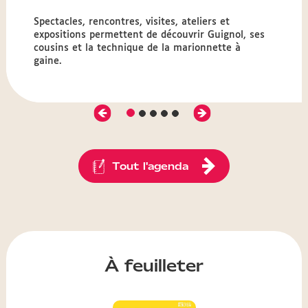
Spectacles, rencontres, visites, ateliers et
expositions permettent de découvrir Guignol, ses
cousins et la technique de la marionnette à
gaine.
Précédent
Suivant
Diapositive
Diapositive
Diapositive
Diapositive
Diapositive
1
2
3
4
5
Tout l'agenda
À feuilleter