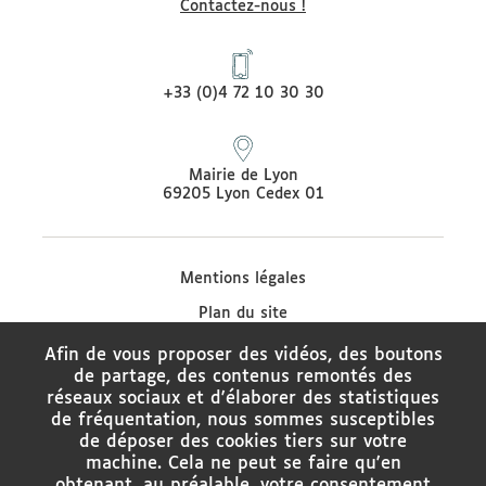
Contactez-nous !
+33 (0)4 72 10 30 30
Mairie de Lyon
69205 Lyon Cedex 01
Mentions légales
Plan du site
Protection des données
Afin de vous proposer des vidéos, des boutons
de partage, des contenus remontés des
Contacter le médiateur de la Ville de Lyon
réseaux sociaux et d'élaborer des statistiques
Charte de modération des réseaux sociaux
de fréquentation, nous sommes susceptibles
de déposer des cookies tiers sur votre
Politique de gestion des cookies
machine. Cela ne peut se faire qu'en
obtenant, au préalable, votre consentement