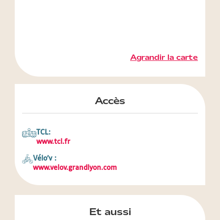
Agrandir la carte
Accès
TCL:
www.tcl.fr
Vélo'v :
www.velov.grandlyon.com
Et aussi