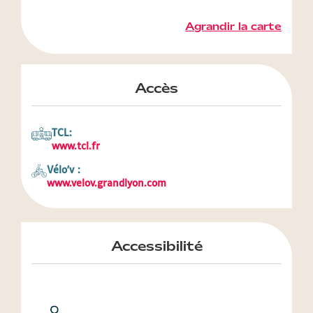
Agrandir la carte
Accès
TCL:
www.tcl.fr
Vélo'v :
www.velov.grandlyon.com
Accessibilité