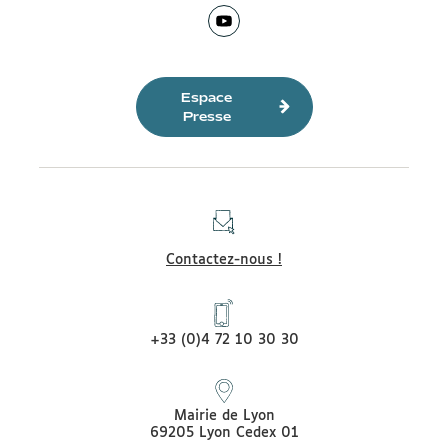
Instagram
Facebook
de
TikTok
de
Ville
la
Ville
Page
la
de
Ville
de
Youtube
Ville
Lyon
de
Lyon
de
de
Lyon
la
Espace
Lyon
Ville
Presse
de
Lyon
Contactez-nous !
+33 (0)4 72 10 30 30
Mairie de Lyon
69205 Lyon Cedex 01