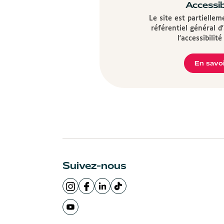
Accessib
Le site est partielle
référentiel général d
l'accessibilit
En savoi
Suivez-nous
Page
Page
LinkedIn
Logo
Instagram
Facebook
de
TikTok
de
Ville
la
Ville
Page
la
de
Ville
de
Youtube