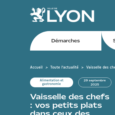
Panneau de gestion des cookies
Démarches
Arrondissements
mobile
Accueil
Toute l'actualité
Vaisselle des ch
29 septembre
Alimentation et
gastronomie
2025
Vaisselle des chefs
: vos petits plats
dans ceux des