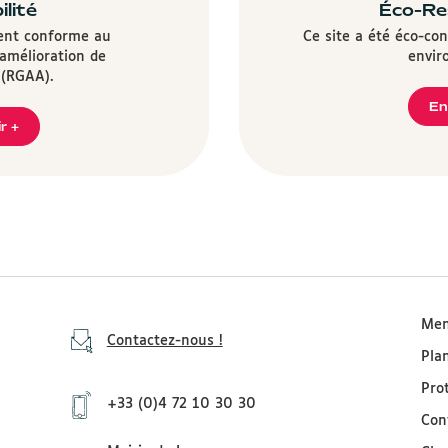
ilité
Éco-Re
ment conforme au
Ce site a été éco-co
'amélioration de
envir
é (RGAA).
En
r +
Men
Contactez-nous !
Pla
Pro
+33 (0)4 72 10 30 30
Con