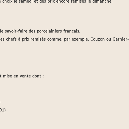
de choix le samedi et des prix encore remisés le dimanche.
le savoir-faire des porcelainiers français.
des chefs à prix remisés comme, par exemple, Couzon ou Garnier
est mise en vente dont :
)
01)