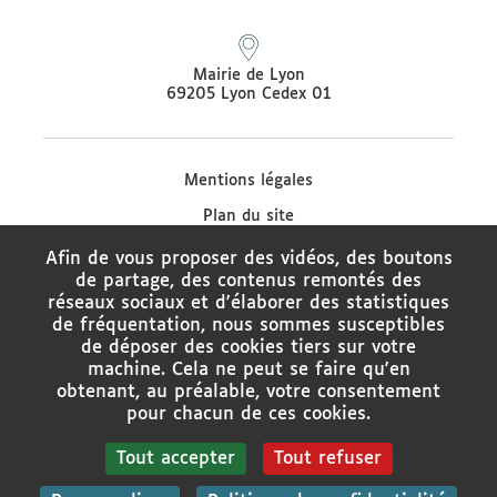
Mairie de Lyon
69205 Lyon Cedex 01
Mentions légales
Plan du site
Protection des données
Afin de vous proposer des vidéos, des boutons
de partage, des contenus remontés des
Contacter le médiateur de la Ville de Lyon
réseaux sociaux et d'élaborer des statistiques
Charte de modération des réseaux sociaux
de fréquentation, nous sommes susceptibles
de déposer des cookies tiers sur votre
Politique de gestion des cookies
machine. Cela ne peut se faire qu'en
obtenant, au préalable, votre consentement
Gestion des cookies
pour chacun de ces cookies.
Tout accepter
Tout refuser
Rechercher