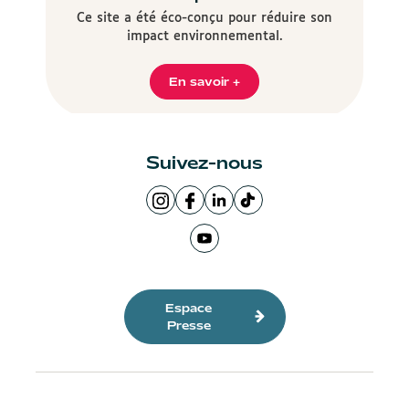
Ce site a été éco-conçu pour réduire son
impact environnemental.
En savoir +
Suivez-nous
Page
Page
LinkedIn
Logo
Instagram
Facebook
de
TikTok
de
Ville
la
Ville
Page
la
de
Ville
de
Youtube
Ville
Lyon
de
Lyon
de
de
Lyon
la
Espace
Lyon
Ville
Presse
de
Lyon