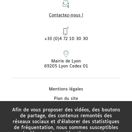
Contactez-nous !
+33 (0)4 72 10 30 30
Mairie de Lyon
69205 Lyon Cedex 01
Mentions légales
Plan du site
Protection des données
Afin de vous proposer des vidéos, des boutons
de partage, des contenus remontés des
Contacter le médiateur de la Ville de Lyon
réseaux sociaux et d'élaborer des statistiques
Charte de modération des réseaux sociaux
de fréquentation, nous sommes susceptibles