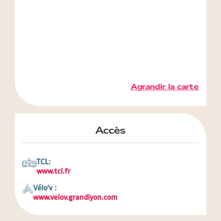
Agrandir la carte
Accès
TCL:
www.tcl.fr
Vélo'v :
www.velov.grandlyon.com