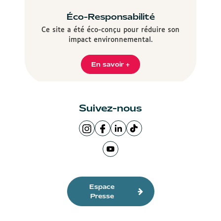
Éco-Responsabilité
Ce site a été éco-conçu pour réduire son
impact environnemental.
En savoir +
Suivez-nous
Page
Page
LinkedIn
Logo
Instagram
Facebook
de
TikTok
de
Ville
la
Ville
Page
la
de
Ville
de
Youtube
Ville
Lyon
de
Lyon
de
de
Lyon
la
Espace
Lyon
Ville
Presse
de
Lyon