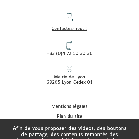
Contactez-nous !
+33 (0)4 72 10 30 30
Mairie de Lyon
69205 Lyon Cedex 01
Mentions légales
Plan du site
Protection des données
Afin de vous proposer des vidéos, des boutons
de partage, des contenus remontés des
Contacter le médiateur de la Ville de Lyon