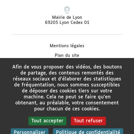
Mairie de Lyon
69205 Lyon Cedex 01
Mentions légales
Plan du site
Protection des données
Afin de vous proposer des vidéos, des boutons
de partage, des contenus remontés des
Contacter le médiateur de la Ville de Lyon
réseaux sociaux et d'élaborer des statistiques
Charte de modération des réseaux sociaux
de fréquentation, nous sommes susceptibles
de déposer des cookies tiers sur votre
Politique de gestion des cookies
machine. Cela ne peut se faire qu'en
obtenant, au préalable, votre consentement
Gestion des cookies
pour chacun de ces cookies.
Tout accepter
Tout refuser
Rechercher
Personnaliser
Politique de confidentialité