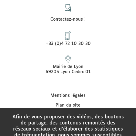
Contactez-nous !
+33 (0)4 72 10 30 30
Mairie de Lyon
69205 Lyon Cedex 01
Mentions légales
Plan du site
Protection des données
Afin de vous proposer des vidéos, des boutons
de partage, des contenus remontés des
Contacter le médiateur de la Ville de Lyon
réseaux sociaux et d'élaborer des statistiques
Charte de modération des réseaux sociaux
de fréquentation, nous sommes susceptibles