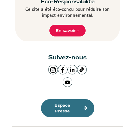
Éco-Responsabilité
Ce site a été éco-conçu pour réduire son
impact environnemental.
En savoir +
Suivez-nous
Page
Page
LinkedIn
Logo
Instagram
Facebook
de
TikTok
de
Ville
la
Ville
Page
la
de
Ville
de
Youtube
Ville
Lyon
de
Lyon
de
de
Lyon
la
Espace
Lyon
Ville
Presse
de
Lyon