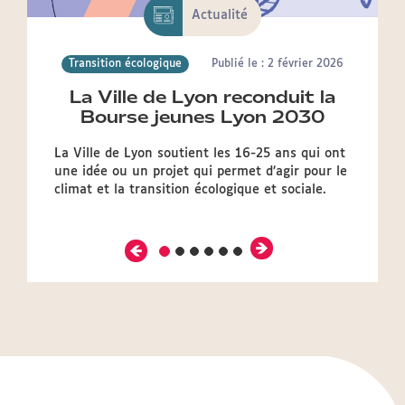
Actualité
Transition écologique
Publié le : 2 février 2026
La Ville de Lyon reconduit la
Bourse jeunes Lyon 2030
La Ville de Lyon soutient les 16-25 ans qui ont
une idée ou un projet qui permet d’agir pour le
climat et la transition écologique et sociale.
Précédent
Suivant
Diapositive
Diapositive
Diapositive
Diapositive
Diapositive
Diapositive
2
3
4
5
6
1