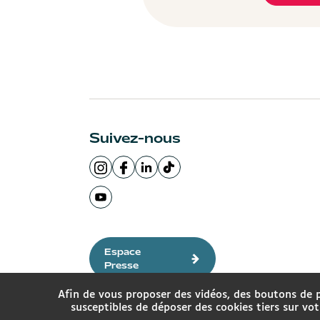
Suivez-nous
Page
Page
LinkedIn
Logo
Instagram
Facebook
de
TikTok
de
Ville
la
Ville
Page
la
de
Ville
de
Youtube
Ville
Lyon
de
Lyon
de
de
Lyon
la
Espace
Lyon
Ville
Presse
de
Lyon
Afin de vous proposer des vidéos, des boutons de 
susceptibles de déposer des cookies tiers sur vo