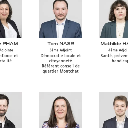
ne PHAM
Tom NASR
Mathilde 
Type
Type
Type
Adjointe
3ème
Adjoint
4ème
Adjoi
de
de
de
n
Délégation
Délégation
nfance et
Démocratie locale et
Santé, préven
mandat
mandat
mand
CA
CA
talité
citoyenneté
handica
CA
CA
CA
Référent conseil de
quartier Montchat