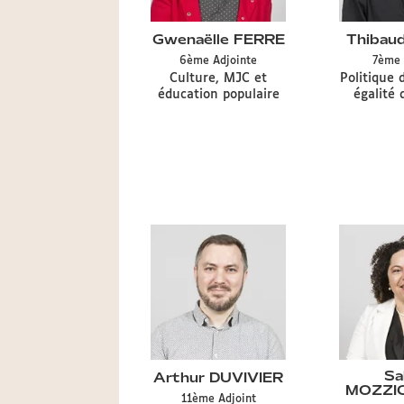
Gwenaëlle FERRE
Thibau
Type
6ème
Adjointe
7ème
de
Délégation
Délégatio
Culture, MJC et
Politique d
mandat
CA
CA
éducation populaire
égalité 
CA
Sa
Arthur DUVIVIER
MOZZI
Type
11ème
Adjoint