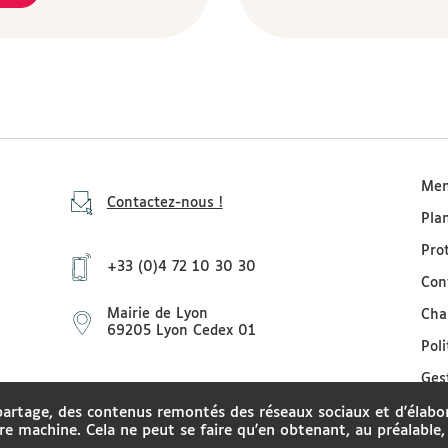
Men
Contactez-nous !
Pla
Pro
+33 (0)4 72 10 30 30
Con
Mairie de Lyon
Cha
69205 Lyon Cedex 01
Pol
Ges
partage, des contenus remontés des réseaux sociaux et d'élabo
tre machine. Cela ne peut se faire qu'en obtenant, au préalabl