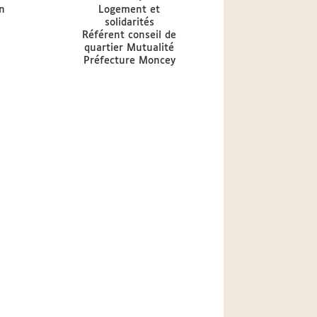
de
Délégation
n
Logement et
at
mandat
CA
solidarités
CA
Référent conseil de
quartier Mutualité
Préfecture Moncey