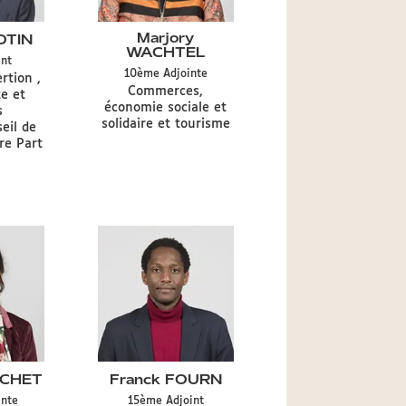
Marjory
OTIN
WACHTEL
int
Type
10ème
Adjointe
rtion ,
de
Délégation
Commerces,
at
te et
mandat
CA
économie sociale et
s
CA
solidaire et tourisme
eil de
ire Part
UCHET
Franck FOURN
Type
inte
15ème
Adjoint