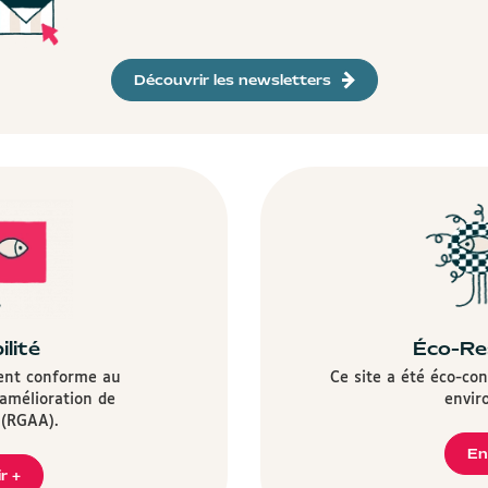
Découvrir les newsletters
ilité
Éco-Re
ment conforme au
Ce site a été éco-co
'amélioration de
envir
é (RGAA).
En
r +