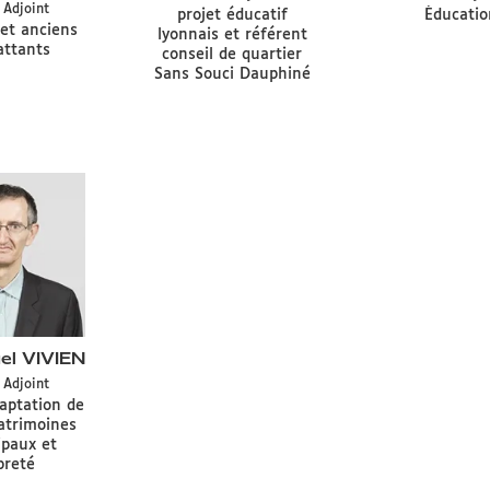
Type
e
Adjoint
de
de
Délégation
Délégation
projet éducatif
Éducatio
de
n
et anciens
mandat
mand
CA
CA
lyonnais et référent
mandat
ttants
CA
CA
conseil de quartier
CA
Sans Souci Dauphiné
l VIVIEN
Type
e
Adjoint
de
n
aptation de
mandat
patrimoines
CA
paux et
preté