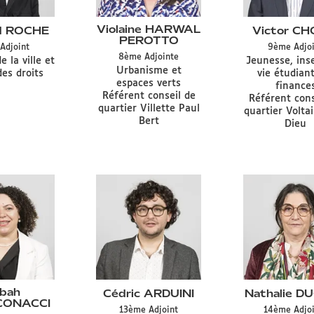
Violaine HARWAL
d ROCHE
Victor CH
PEROTTO
Type
Type
Adjoint
9ème
Adjo
Type
8ème
Adjointe
de
de
n
Délégation
e la ville et
Jeunesse, inse
de
Délégation
Urbanisme et
mandat
mand
CA
des droits
vie étudian
mandat
CA
CA
espaces verts
CA
finance
CA
Référent conseil de
Référent cons
quartier Villette Paul
quartier Volta
Bert
Dieu
bah
Cédric ARDUINI
Nathalie D
CONACCI
Type
Type
13ème
Adjoint
14ème
Adjo