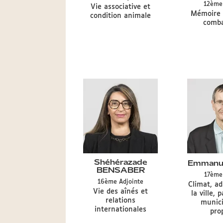
12èm
de
Délégation
Vie associative et
Délégatio
Mémoire 
mandat
CA
condition animale
CA
CA
comba
Shéhérazade
Emmanue
BENSABER
17èm
Type
16ème
Adjointe
Délégatio
Climat, ad
de
Délégation
Vie des aînés et
CA
la ville, 
mandat
CA
relations
munici
CA
internationales
pro