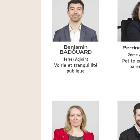
Benjamin
Perri
BADOUARD
2ème
Type
1er(e)
Adjoint
Délégatio
Petite e
de
Délégation
Voirie et tranquillité
CA
paren
mandat
CA
publique
CA