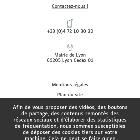
Contactez-nous !
+33 (0)4 72 10 30 30
Mairie de Lyon
69205 Lyon Cedex 01
Mentions légales
Plan du site
Protection des données
Afin de vous proposer des vidéos, des boutons
de partage, des contenus remontés des
Contacter le médiateur de la Ville de Lyon
réseaux sociaux et d'élaborer des statistiques
Charte de modération des réseaux sociaux
de fréquentation, nous sommes susceptibles
de déposer des cookies tiers sur votre
Politique de gestion des cookies
machine. Cela ne peut se faire qu'en