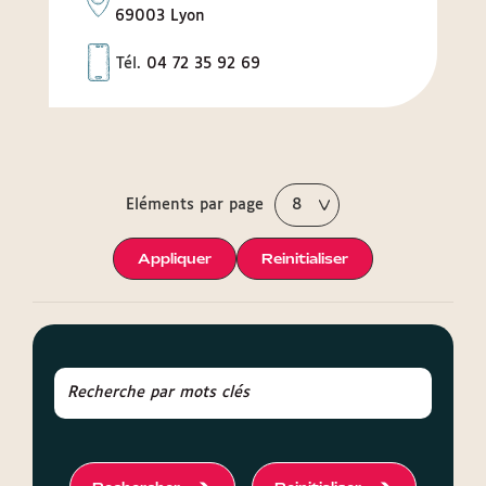
69003 Lyon
Téléphone
Tél.
04 72 35 92 69
Eléments par page
Appliquer
Reinitialiser