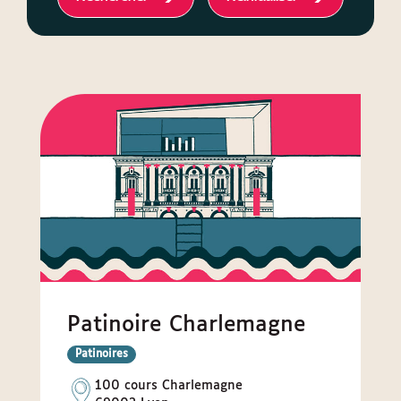
Patinoire Charlemagne
Sous-
Patinoires
types
Adresse
100 cours Charlemagne
(équipement)