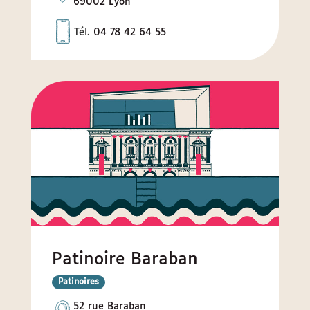
69002 Lyon
Téléphone
Tél.
04 78 42 64 55
Patinoire Baraban
Sous-
Patinoires
types
Adresse
52 rue Baraban
(équipement)