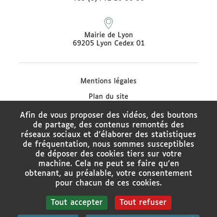
Mairie de Lyon
69205 Lyon Cedex 01
Mentions légales
Plan du site
Protection des données
Afin de vous proposer des vidéos, des boutons
de partage, des contenus remontés des
Contacter le médiateur de la Ville de Lyon
réseaux sociaux et d'élaborer des statistiques
Charte de modération des réseaux sociaux
de fréquentation, nous sommes susceptibles
de déposer des cookies tiers sur votre
Politique de gestion des cookies
machine. Cela ne peut se faire qu'en
obtenant, au préalable, votre consentement
Gestion des cookies
pour chacun de ces cookies.
Tout accepter
Tout refuser
Rechercher