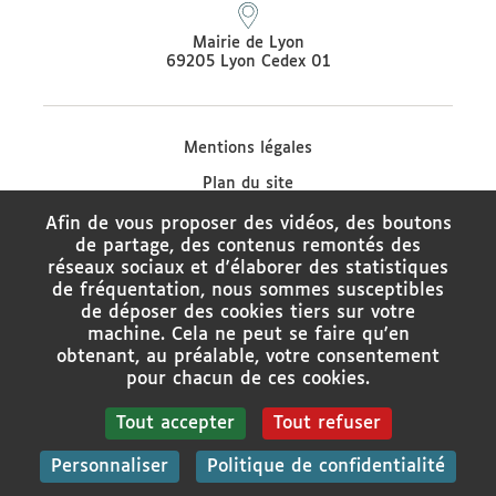
Mairie de Lyon
69205 Lyon Cedex 01
Mentions légales
Plan du site
Protection des données
Afin de vous proposer des vidéos, des boutons
de partage, des contenus remontés des
Contacter le médiateur de la Ville de Lyon
réseaux sociaux et d'élaborer des statistiques
de fréquentation, nous sommes susceptibles
Charte de modération des réseaux sociaux
de déposer des cookies tiers sur votre
Politique de gestion des cookies
machine. Cela ne peut se faire qu'en
obtenant, au préalable, votre consentement
Gestion des cookies
pour chacun de ces cookies.
Tout accepter
Tout refuser
Rechercher
Personnaliser
Politique de confidentialité