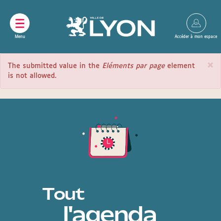
Panneau de gestion des cookies
×
MESSAGE
The submitted value
in the
Eléments par page
element
D'ERREUR
is not allowed.
Tout
l'agenda