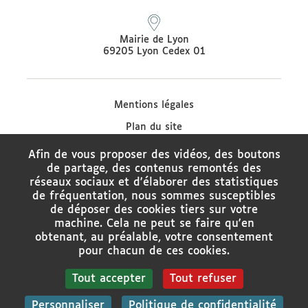
Mairie de Lyon
69205 Lyon Cedex 01
Mentions légales
Plan du site
Protection des données
Afin de vous proposer des vidéos, des boutons
de partage, des contenus remontés des
Contacter le médiateur de la Ville de Lyon
réseaux sociaux et d'élaborer des statistiques
Charte de modération des réseaux sociaux
de fréquentation, nous sommes susceptibles
de déposer des cookies tiers sur votre
Politique de gestion des cookies
machine. Cela ne peut se faire qu'en
obtenant, au préalable, votre consentement
Gestion des cookies
pour chacun de ces cookies.
Tout accepter
Tout refuser
Rechercher
Personnaliser
Politique de confidentialité